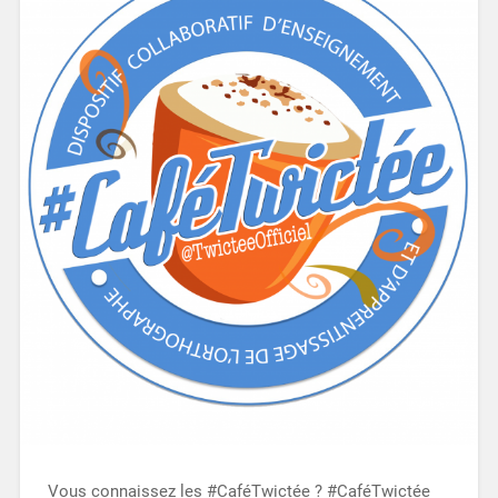
Vous connaissez les #CaféTwictée ? #CaféTwictée