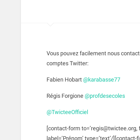
Vous pouvez facilement nous contacter
comptes Twitter:
Fabien Hobart
@karabasse77
Régis Forgione
@profdesecoles
@TwicteeOfficiel
[contact-form to=’regis@twictee.org, 
label=’Prénom’ type=’text’/][contact-f