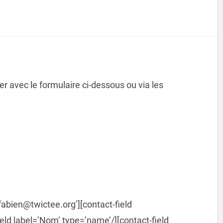
 avec le formulaire ci-dessous ou via les
fabien@twictee.org’][contact-field
ield label=’Nom’ type=’name’/][contact-field