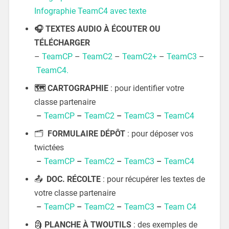
Infographie TeamC4 avec texte
🎧 TEXTES AUDIO À ÉCOUTER OU
TÉLÉCHARGER
–
TeamCP
–
TeamC2
–
TeamC2+
–
TeamC3
–
TeamC4.
🗺 CARTOGRAPHIE
: pour identifier votre
classe partenaire
–
TeamCP
–
TeamC2
–
TeamC3
–
TeamC4
🗂
FORMULAIRE DÉPÔT
: pour déposer vos
twictées
–
TeamCP
–
TeamC2
–
TeamC3
–
TeamC4
📤
DOC. RÉCOLTE
: pour récupérer les textes de
votre classe partenaire
–
TeamCP
–
TeamC2
–
TeamC3
–
Team C4
🗿
PLANCHE À TWOUTILS
: des exemples de