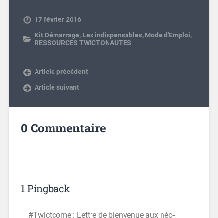
17 février 2016
Kit Démarrage
,
Les indispensables
,
Mode d'Emploi
,
RESSOURCES TWICTONAUTES
Article précédent
Article suivant
0 Commentaire
1 Pingback
#Twictcome : Lettre de bienvenue aux néo-