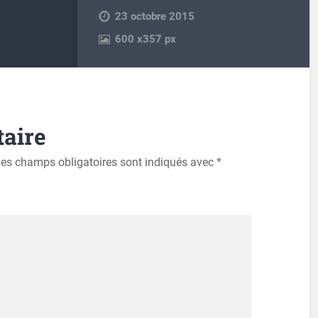
23 octobre 2015
600
x
357 px
aire
es champs obligatoires sont indiqués avec
*