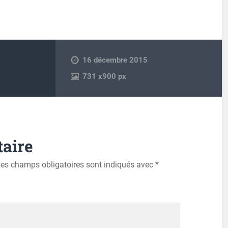
16 décembre 2015
731
x
900 px
aire
es champs obligatoires sont indiqués avec
*