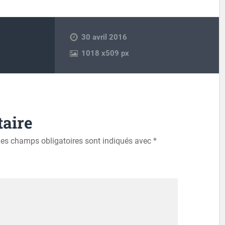
30 avril 2016
1018
x
509 px
aire
es champs obligatoires sont indiqués avec
*