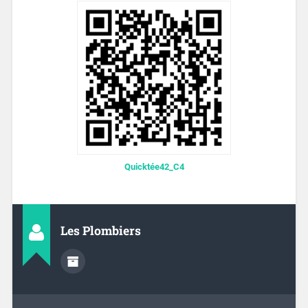
Quicktée42_C4
Les Plombiers